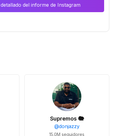
 detallado del informe de Instagram
Supremos 🐘
@
donjazzy
15.0M
seguidores