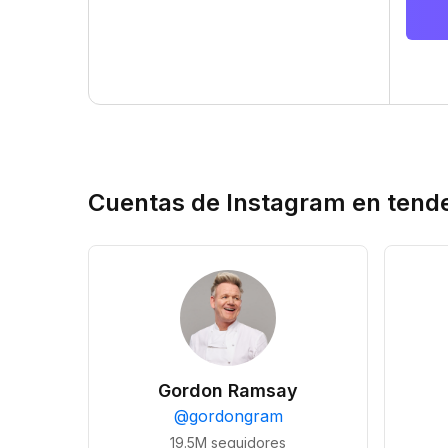
Cuentas de Instagram en tend
Gordon Ramsay
@
gordongram
19.5M
seguidores