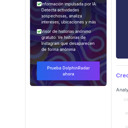
Información impulsada por IA:
Detecta actividades
sospechosas, analiza
intereses, ubicaciones y más
Visor de historias anónimo
gratuito: Ve historias de
Instagram que desaparecen
de forma anónima
Prueba DolphinRadar
ahora
Cre
Analy