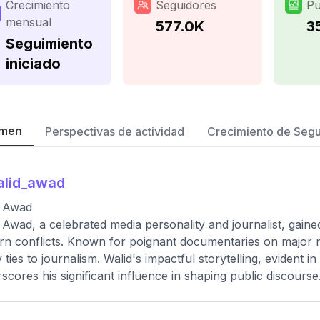
Crecimiento
Seguidores
Pu
mensual
577.0K
3
Seguimiento
iniciado
men
Perspectivas de actividad
Crecimiento de Seg
alid_awad
d Awad
 Awad, a celebrated media personality and journalist, gained
rn conflicts. Known for poignant documentaries on major 
y ties to journalism. Walid's impactful storytelling, evident 
scores his significant influence in shaping public discourse