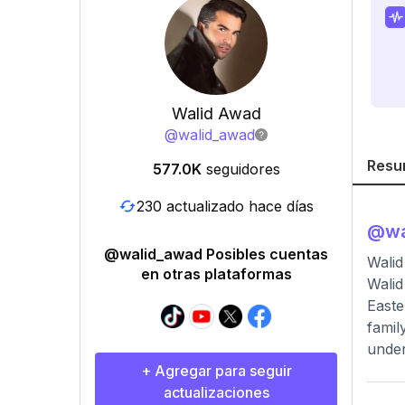
Walid Awad
@
walid_awad
Resu
577.0K
seguidores
230 actualizado hace días
@
w
@walid_awad Posibles cuentas
Wali
en otras plataformas
Walid
Easte
famil
under
+ Agregar para seguir
actualizaciones