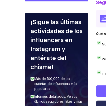
Segu
¡Sigue las últimas
actividades de los
Qué r
influencers en
Nu
Instagram y
entérate del
Pe
chisme!
Lu
Más de 100,000 de las
cuentas de influencers más
populares
Informes detallados: Ve sus
últimos seguidores, likes y más