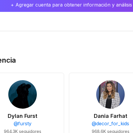
+ Agregar cuenta para obtener información y análisis
encia
Dylan Furst
Dania Farhat
@
fursty
@
decor_for_kids
964.3K
seguidores
968.6K
seguidores