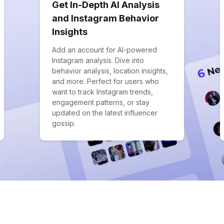
Get In-Depth AI Analysis
and Instagram Behavior
Insights
Add an account for AI-powered
Instagram analysis. Dive into
behavior analysis, location insights,
and more. Perfect for users who
want to track Instagram trends,
engagement patterns, or stay
updated on the latest influencer
gossip.