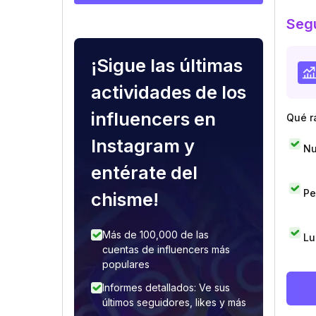
Segu
¡Sigue las últimas
actividades de los
influencers en
Qué r
Instagram y
Nu
entérate del
Pe
chisme!
Más de 100,000 de las
Lu
cuentas de influencers más
populares
Informes detallados: Ve sus
últimos seguidores, likes y más