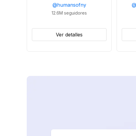
@
humansofny
12.6M
seguidores
Ver detalles