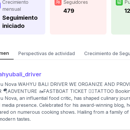
Crecimiento
Seguidores
Pu
mensual
479
1
Seguimiento
iniciado
men
Perspectivas de actividad
Crecimiento de Seg
hyubali_driver
u Nova WAHYU BALI DRIVER WE ORGANIZE AND PROVI
 🪂ADVENTURE 🚤FASTBOAT TICKET ✍🏻TATTOO Booking o
 Nova, an influential food critic, has shaped culinary journ
l media presence. Celebrated for his award-winning blog, h
red on numerous cooking shows. Hailing from a family of r
modern tastes.