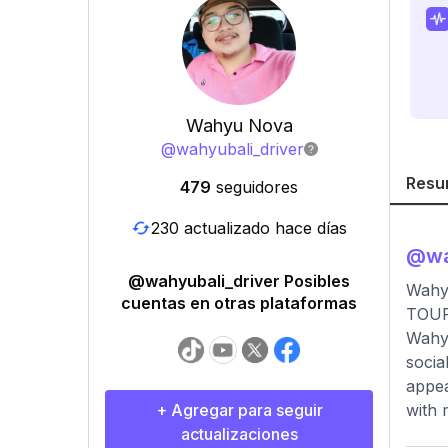
Wahyu Nova
@
wahyubali_driver
Resu
479
seguidores
230 actualizado hace días
@
wa
@wahyubali_driver Posibles
Wahy
cuentas en otras plataformas
TOUR
Wahyu
socia
appea
+ Agregar para seguir
with 
actualizaciones