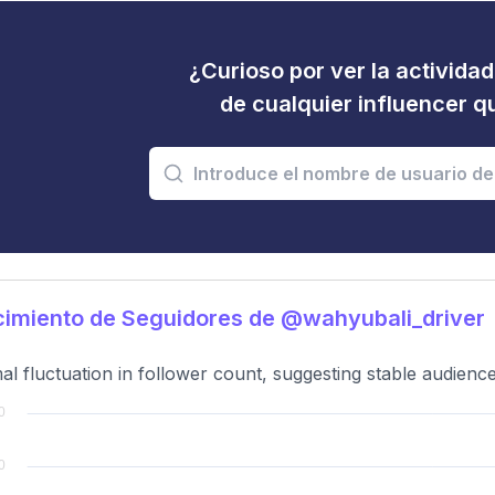
¿Curioso por ver la activida
de cualquier influencer 
imiento de Seguidores de @wahyubali_driver
al fluctuation in follower count, suggesting stable audien