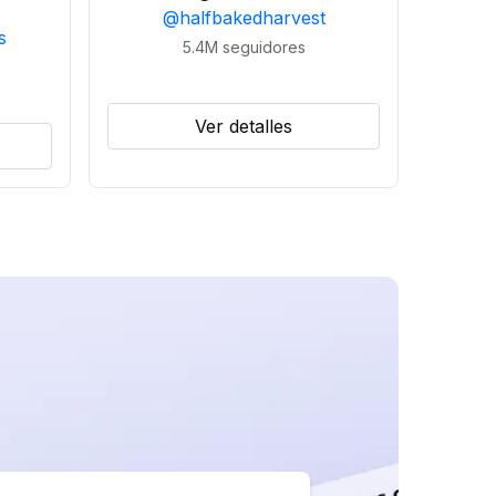
@
halfbakedharvest
s
5.4M
seguidores
Ver detalles