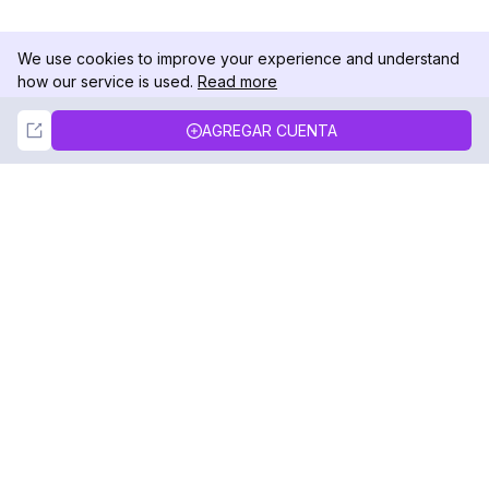
We use cookies to improve your experience and understand
how our service is used.
Read more
Not Now
Accept
AGREGAR CUENTA
DolphinRadar
Tu Rastreador Definitivo de Actividad en
Instagram
Síguenos
PRODUCTO
RECURSOS