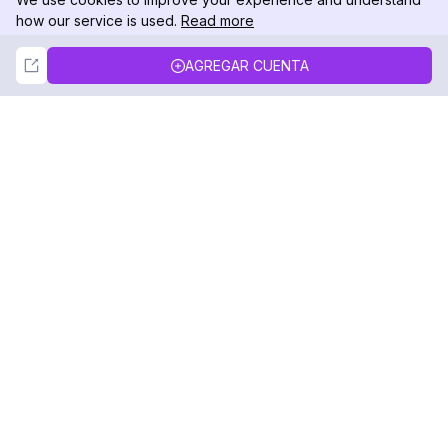
how our service is used.
Read more
Not Now
Accept
AGREGAR CUENTA
DolphinRadar
Tu Rastreador Definitivo de Actividad en
Instagram
Síguenos
PRODUCTO
RECURSOS
Muestra de Análisis
Registro de Cambios