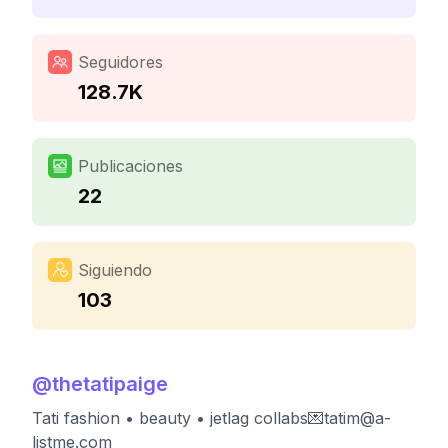
Seguidores
128.7K
Publicaciones
22
Siguiendo
103
@
thetatipaige
Tati fashion • beauty • jetlag collabs💌
tatim@a-
listme.com