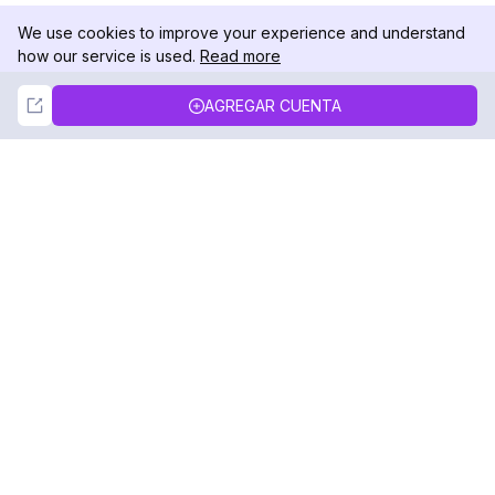
We use cookies to improve your experience and understand
how our service is used.
Read more
Not Now
Accept
AGREGAR CUENTA
DolphinRadar
Tu Rastreador Definitivo de Actividad en
Instagram
Síguenos
PRODUCTO
RECURSOS