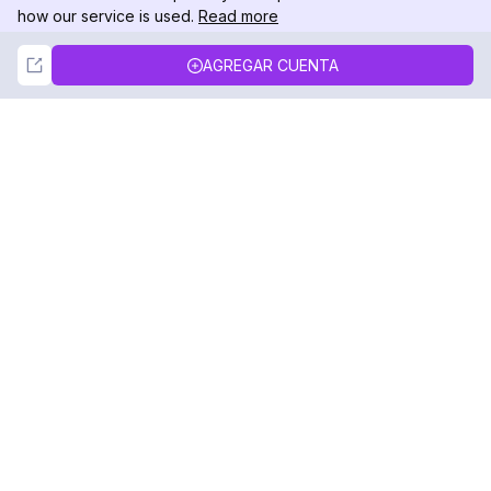
how our service is used.
Read more
Not Now
Accept
AGREGAR CUENTA
DolphinRadar
Tu Rastreador Definitivo de Actividad en
Instagram
Síguenos
PRODUCTO
RECURSOS
Muestra de Análisis
Registro de Cambios
Precios
Blog