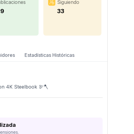
blicaciones
Siguiendo
39
33
uidores
Estadísticas Históricas
ion 4K Steelbook 🦃🪓
lizada
mensiones.