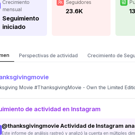
Crecimiento
Seguidores
Pu
mensual
23.6K
1
Seguimiento
iniciado
men
Perspectivas de actividad
Crecimiento de Seg
anksgivingmovie
sgiving Movie #ThanksgivingMovie - Own the Limited Edit
imiento de actividad en Instagram
@
thanksgivingmovie
Actividad de Instagram ana
Este informe de análisis rastreó y analizó la cuenta en múltiples di