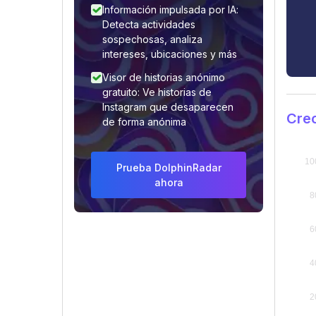
Información impulsada por IA:
Detecta actividades
sospechosas, analiza
intereses, ubicaciones y más
Visor de historias anónimo
gratuito: Ve historias de
Instagram que desaparecen
Cre
de forma anónima
Prueba DolphinRadar
ahora