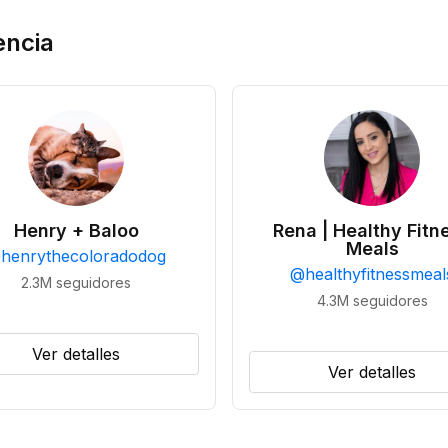
encia
Henry + Baloo
Rena | Healthy Fitn
Meals
@
henrythecoloradodog
@
healthyfitnessmeal
2.3M
seguidores
4.3M
seguidores
Ver detalles
Ver detalles