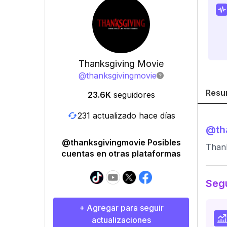
Thanksgiving Movie
@
thanksgivingmovie
Resu
23.6K
seguidores
231 actualizado hace días
@
th
@thanksgivingmovie Posibles
Thank
cuentas en otras plataformas
Segu
+ Agregar para seguir
actualizaciones