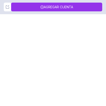
Not Now
Accept
AGREGAR CUENTA
DolphinRadar
Tu Rastreador Definitivo de Actividad en
Instagram
Síguenos
PRODUCTO
RECURSOS
Muestra de Análisis
Registro de Cambios
Precios
Blog
Contáctanos
Sobre nosotros