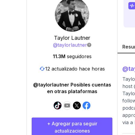
Taylor Lautner
@
taylorlautner
Resu
11.3M
seguidores
@
ta
12 actualizado hace horas
Taylo
@taylorlautner Posibles cuentas
host
en otras plataformas
Taylo
follo
podca
appro
via a 
+ Agregar para seguir
actualizaciones