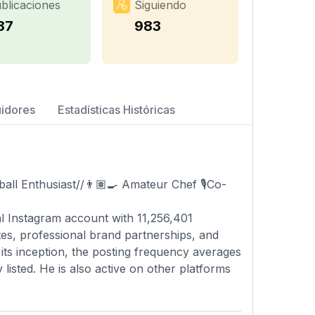
blicaciones
Siguiendo
87
983
uidores
Estadísticas Históricas
all Enthusiast//👨🏽‍🍳 Amateur Chef 🎙️Co-
ial Instagram account with 11,256,401
ates, professional brand partnerships, and
its inception, the posting frequency averages
 listed. He is also active on other platforms