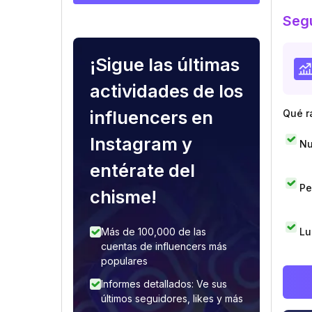
Segu
¡Sigue las últimas
actividades de los
influencers en
Qué r
Instagram y
Nu
entérate del
Pe
chisme!
Lu
Más de 100,000 de las
cuentas de influencers más
populares
Informes detallados: Ve sus
últimos seguidores, likes y más