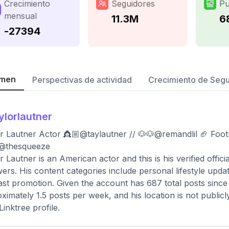
Crecimiento
Seguidores
Pu
mensual
11.3M
6
-27394
men
Perspectivas de actividad
Crecimiento de Seg
ylorlautner
r Lautner Actor 👸🏼@taylautner // 🐶🐶@remandlil 🏈 Footb
 @thesqueeze
r Lautner is an American actor and this is his verified offic
wers. His content categories include personal lifestyle upd
st promotion. Given the account has 687 total posts since 
ximately 1.5 posts per week, and his location is not publicly
Linktree profile.