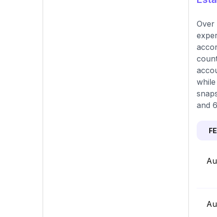
Over 
exper
accor
count
accou
while
snaps
and 6
F
Au
Au