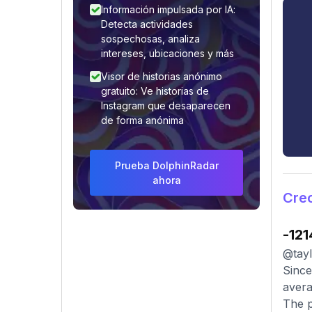
Información impulsada por IA:
Detecta actividades
sospechosas, analiza
intereses, ubicaciones y más
Visor de historias anónimo
gratuito: Ve historias de
Instagram que desaparecen
de forma anónima
Prueba DolphinRadar
ahora
Crec
-121
@tayl
Since
avera
The p