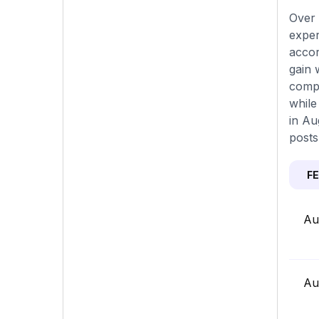
Over 
exper
accor
gain 
compa
while
in Au
posts
F
Au
Au