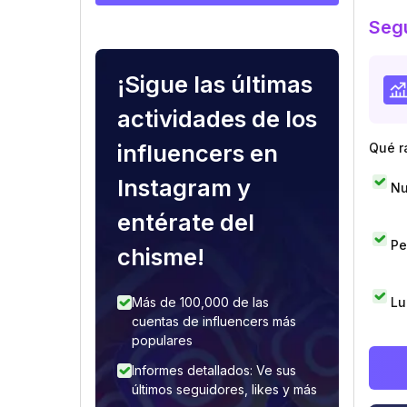
Segu
¡Sigue las últimas
actividades de los
influencers en
Qué r
Instagram y
Nu
entérate del
Pe
chisme!
Lu
Más de 100,000 de las
cuentas de influencers más
populares
Informes detallados: Ve sus
últimos seguidores, likes y más