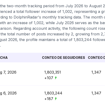
the two-month tracking period from July 2026 to August 20
ienced a total follower increase of 1,002, representing a 
ding to DolphinRadar's monthly tracking data. The month 
with an increase of 1,002, while July 2026 serves as the b
rison. Regarding account activity, the following count ros
 the total number of posts increased by 2, growing from 2,
gust 2026, the profile maintains a total of 1,803,244 follo
.
ECHA
CONTEO DE SEGUIDORES
CONTEO D
g 7, 2026
1,803,351
1,347
+107
g 6, 2026
1,803,244
1,347
+187