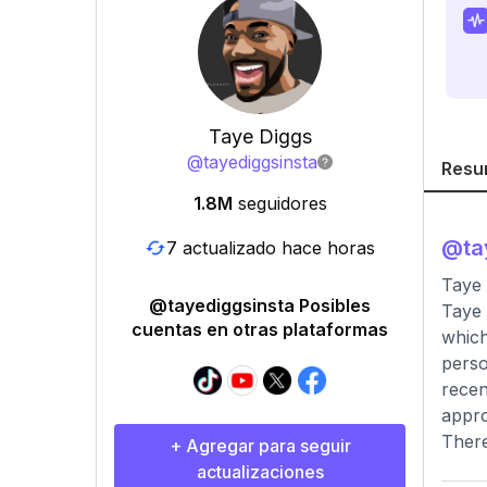
Taye Diggs
@
tayediggsinsta
Resu
1.8M
seguidores
@
ta
7 actualizado hace horas
Taye
@tayediggsinsta Posibles
Taye 
cuentas en otras plataformas
which
perso
recen
appro
There
+ Agregar para seguir
actualizaciones