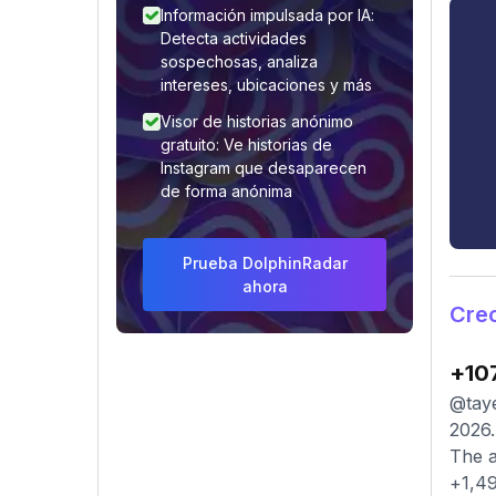
Información impulsada por IA:
Detecta actividades
sospechosas, analiza
intereses, ubicaciones y más
Visor de historias anónimo
gratuito: Ve historias de
Instagram que desaparecen
de forma anónima
Prueba DolphinRadar
ahora
Crec
+10
@taye
2026.
The a
+1,49