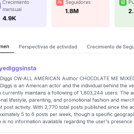
Crecimiento
Seguidores
Pu
mensual
1.8M
2
4.9K
men
Perspectivas de actividad
Crecimiento de Seg
yediggsinsta
 Diggs CW-ALL AMERICAN Author CHOCOLATE ME MIXE
Diggs is an American actor and the individual behind the v
 currently maintains a following of 1,803,244 users. The 
nal lifestyle, parenting, and promotional fashion and merch
t post activity. With 2,770 total posts published since the 
ximately 5 to 6 posts per week, though a specific geographic
 is no information available regarding the user's presence 