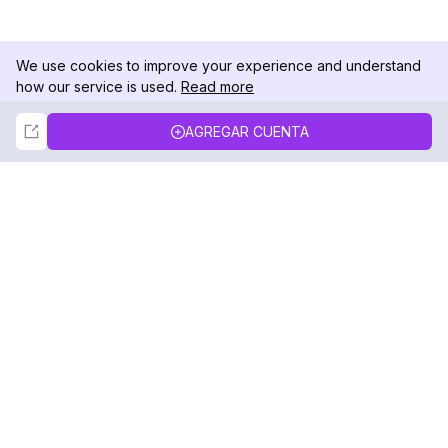
We use cookies to improve your experience and understand
how our service is used.
Read more
Not Now
Accept
AGREGAR CUENTA
DolphinRadar
Tu Rastreador Definitivo de Actividad en
Instagram
Síguenos