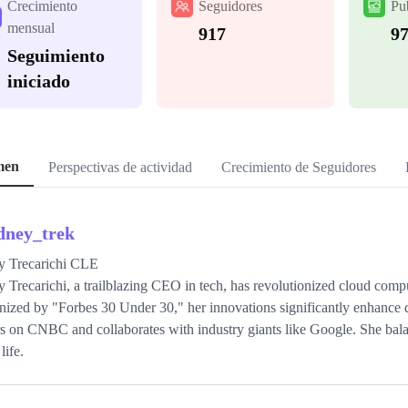
Crecimiento
Seguidores
Pu
mensual
917
9
Seguimiento
iniciado
men
Perspectivas de actividad
Crecimiento de Seguidores
dney_trek
y Trecarichi CLE
 Trecarichi, a trailblazing CEO in tech, has revolutionized cloud compu
ized by "Forbes 30 Under 30," her innovations significantly enhance d
s on CNBC and collaborates with industry giants like Google. She bala
life.