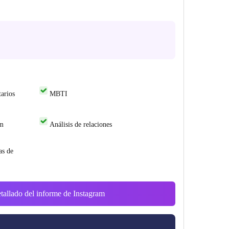
arios
MBTI
am
Análisis de relaciones
as de
tallado del informe de Instagram