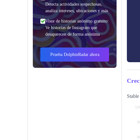
Detecta actividades sospechosas,
analiza intereses, ubicaciones y más
Visor de historias anónimo gratuito:
Ve historias de Instagram que
desaparecen de forma anónima
Prueba DolphinRadar ahora
Crec
Stable