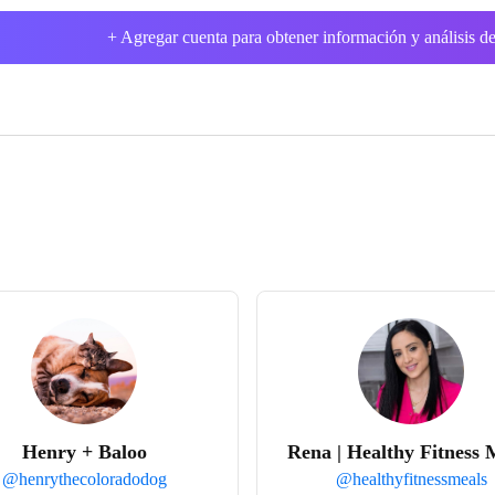
+ Agregar cuenta para obtener información y análisis de
Henry + Baloo
Rena | Healthy Fitness 
@
henrythecoloradodog
@
healthyfitnessmeals