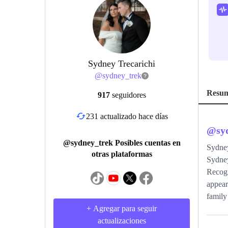
Sydney Trecarichi
@
sydney_trek
Resu
917
seguidores
231 actualizado hace días
@
sy
@sydney_trek Posibles cuentas en
Sydne
otras plataformas
Sydney
Recogn
appear
family 
+ Agregar para seguir
actualizaciones