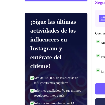
Segu
¡Sigue las últimas
actividades de los
Qué ras
influencers en
Nu
Instagram y
entérate del
Per
chisme!
Lug
Más de 100,000 de las cuentas de
influencers más populares
Informes detallados: Ve sus últimos
seguidores, likes y más
Información impulsada por IA: