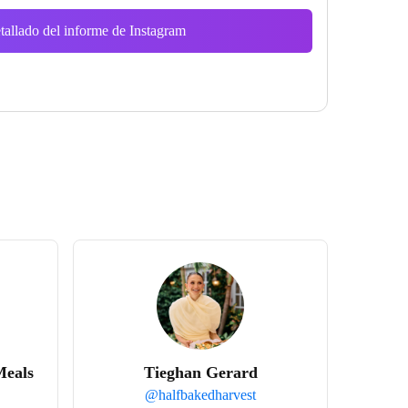
tallado del informe de Instagram
Meals
Tieghan Gerard
@
halfbakedharvest