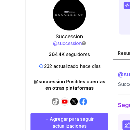
Succession
@
succession
Resu
364.4K
seguidores
232 actualizado hace días
@
su
@succession Posibles cuentas
Succe
en otras plataformas
Segu
+ Agregar para seguir
actualizaciones