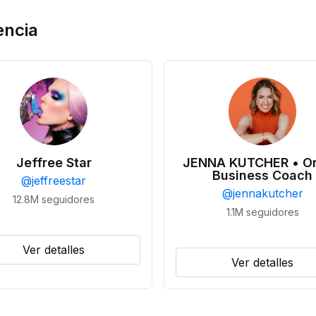
encia
Jeffree Star
JENNA KUTCHER • On
Business Coach
@
jeffreestar
@
jennakutcher
12.8M
seguidores
1.1M
seguidores
Ver detalles
Ver detalles