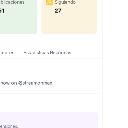
blicaciones
Siguiendo
51
27
uidores
Estadísticas Históricas
ng now on @streamonmax.
mensiones.