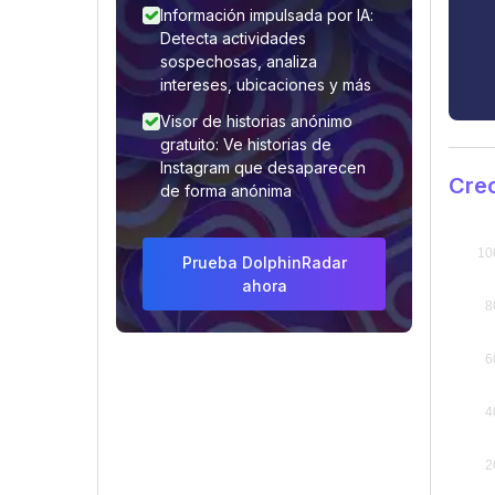
Información impulsada por IA:
Detecta actividades
sospechosas, analiza
intereses, ubicaciones y más
Visor de historias anónimo
gratuito: Ve historias de
Instagram que desaparecen
Cre
de forma anónima
Prueba DolphinRadar
ahora