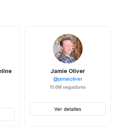
line
Jamie Oliver
@
jamieoliver
10.6M
seguidores
Ver detalles