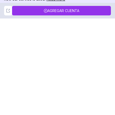
Not Now
Accept
AGREGAR CUENTA
DolphinRadar
Tu Rastreador Definitivo de Actividad en
Instagram
Síguenos
PRODUCTO
RECURSOS
Muestra de Análisis
Registro de Cambios
Precios
Blog