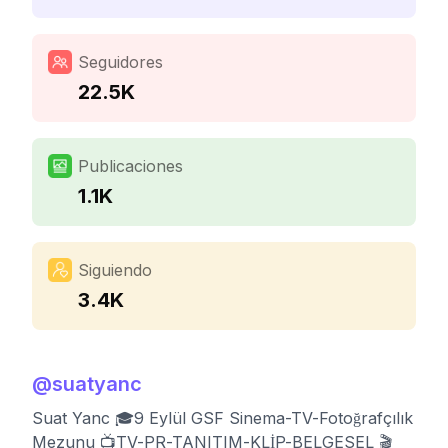
Seguidores
22.5K
Publicaciones
1.1K
Siguiendo
3.4K
@
suatyanc
Suat Yanc 🎓9 Eylül GSF Sinema-TV-Fotoğrafçılık
Mezunu 📺TV-PR-TANITIM-KLİP-BELGESEL 🎬