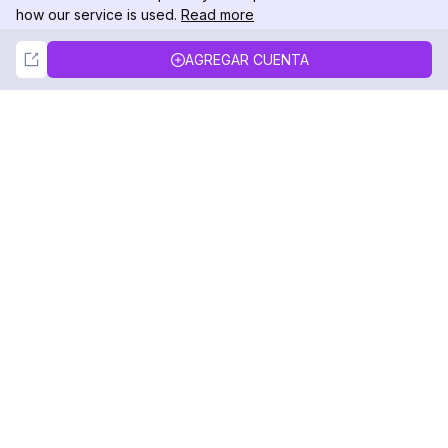
how our service is used.
Read more
Not Now
Accept
AGREGAR CUENTA
DolphinRadar
Tu Rastreador Definitivo de Actividad en
Instagram
Síguenos
PRODUCTO
RECURSOS
Muestra de Análisis
Registro de Cambios
Precios
Blog