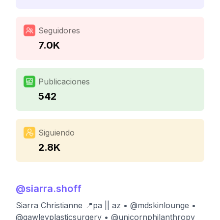
Seguidores
7.0K
Publicaciones
542
Siguiendo
2.8K
@
siarra.shoff
Siarra Christianne 📍pa || az • @mdskinlounge •
@gawleyplasticsurgery • @unicornphilanthropy