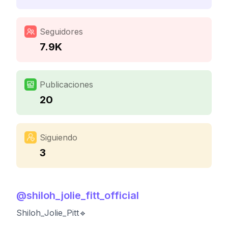
Seguidores
7.9K
Publicaciones
20
Siguiendo
3
@
shiloh_jolie_fitt_official
Shiloh_Jolie_Pitt🔹