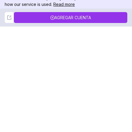
how our service is used.
Read more
Not Now
Accept
AGREGAR CUENTA
DolphinRadar
Tu Rastreador Definitivo de Actividad en
Instagram
Síguenos
PRODUCTO
RECURSOS
Muestra de Análisis
Registro de Cambios
Precios
Blog