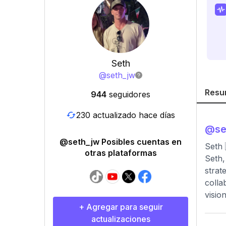
Seth
@
seth_jw
Resu
944
seguidores
230 actualizado hace días
@
se
@seth_jw Posibles cuentas en
Seth 
otras plataformas
Seth,
strat
colla
visio
+ Agregar para seguir
actualizaciones