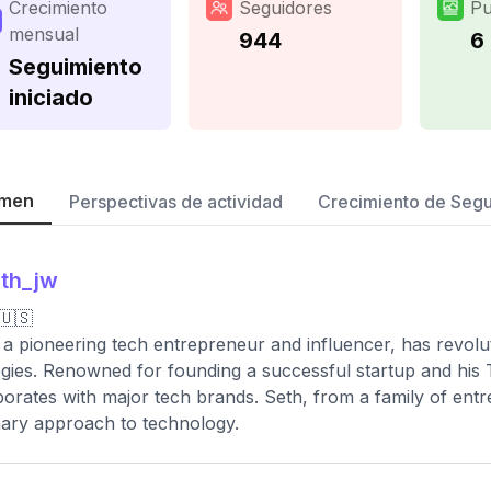
Crecimiento
Seguidores
Pu
mensual
944
6
Seguimiento
iniciado
men
Perspectivas de actividad
Crecimiento de Seg
th_jw
🇺🇸
 a pioneering tech entrepreneur and influencer, has revoluti
egies. Renowned for founding a successful startup and his
borates with major tech brands. Seth, from a family of entr
nary approach to technology.