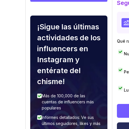
Segu
¡Sigue las últimas
actividades de los
Qué r
influencers en
Nu
Instagram y
entérate del
Pe
chisme!
Lu
Más de 100,000 de las
cuentas de influencers más
populares
Informes detallados: Ve sus
últimos seguidores, likes y más