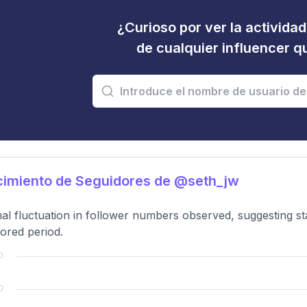
¿Curioso por ver la activida
de cualquier influencer 
cimiento de Seguidores de @seth_jw
al fluctuation in follower numbers observed, suggesting 
ored period.