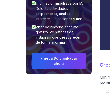
Información impulsada por IA:
Detecta actividades
sospechosas, analiza
intereses, ubicaciones y más
Visor de historias anónimo
gratuito: Ve historias de
Instagram que desaparecen
de forma anónima
Prueba DolphinRadar
ahora
Cre
Minim
monit