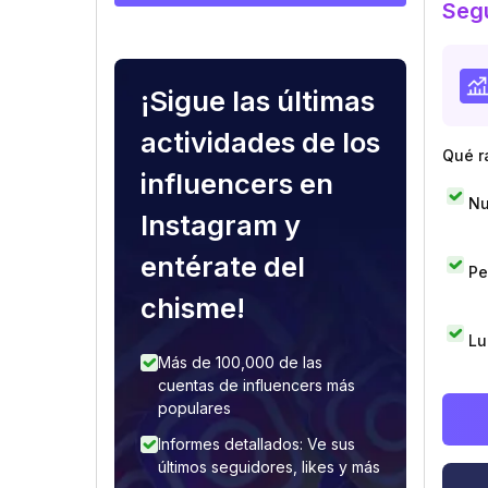
Segu
¡Sigue las últimas
actividades de los
Qué r
influencers en
Nu
Instagram y
entérate del
Pe
chisme!
Lu
Más de 100,000 de las
cuentas de influencers más
populares
Informes detallados: Ve sus
últimos seguidores, likes y más