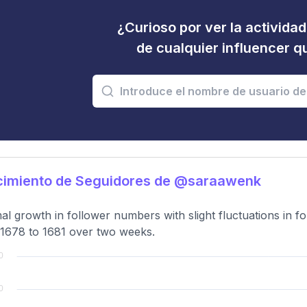
¿Curioso por ver la activida
de cualquier influencer 
cimiento de Seguidores de @saraawenk
al growth in follower numbers with slight fluctuations in fol
1678 to 1681 over two weeks.