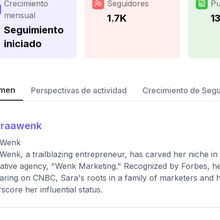
Crecimiento
Seguidores
Pu
mensual
1.7K
1
Seguimiento
iniciado
men
Perspectivas de actividad
Crecimiento de Seg
araawenk
 Wenk
Wenk, a trailblazing entrepreneur, has carved her niche in 
ative agency, "Wenk Marketing." Recognized by Forbes, her
ring on CNBC, Sara's roots in a family of marketers and he
score her influential status.