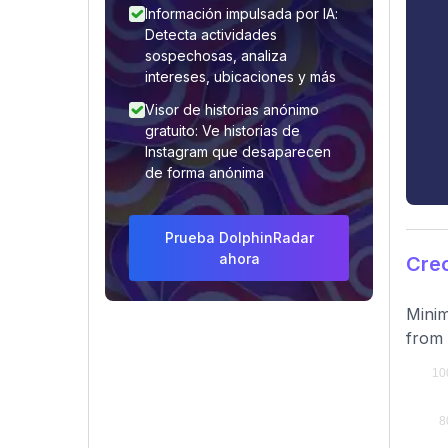
Información impulsada por IA:
Detecta actividades
sospechosas, analiza
intereses, ubicaciones y más
Visor de historias anónimo
gratuito: Ve historias de
Instagram que desaparecen
de forma anónima
Prueba DolphinRadar
ahora
Cre
Minim
from 