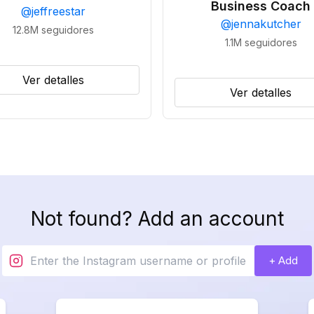
Business Coach
@
jeffreestar
@
jennakutcher
12.8M
seguidores
1.1M
seguidores
Ver detalles
Ver detalles
Not found? Add an account
+ Add