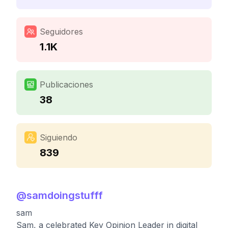
Seguidores
1.1K
Publicaciones
38
Siguiendo
839
@
samdoingstufff
sam
Sam, a celebrated Key Opinion Leader in digital