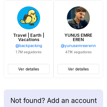
Travel | Earth |
YUNUS EMRE
Vacations
EREN
@
backpacking
@
yunusemreerenn
1.7M
seguidores
47.1K
seguidores
Ver detalles
Ver detalles
Not found? Add an account