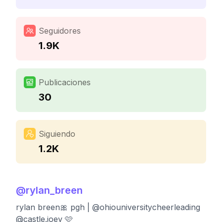
Seguidores
1.9K
Publicaciones
30
Siguiendo
1.2K
@
rylan_breen
rylan breen🎀 pgh | @ohiouniversitycheerleading
@castle.joey 🩷