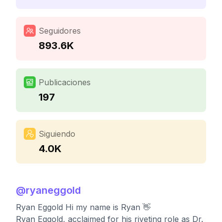
Seguidores
893.6K
Publicaciones
197
Siguiendo
4.0K
@
ryaneggold
Ryan Eggold Hi my name is Ryan 👋
Ryan Eggold, acclaimed for his riveting role as Dr.