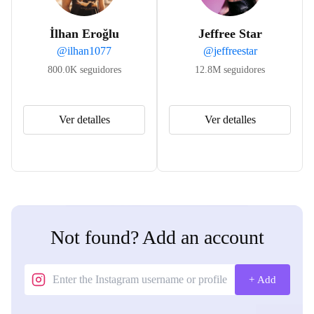
İlhan Eroğlu
Jeffree Star
@
ilhan1077
@
jeffreestar
800.0K
seguidores
12.8M
seguidores
Ver detalles
Ver detalles
Not found? Add an account
+ Add