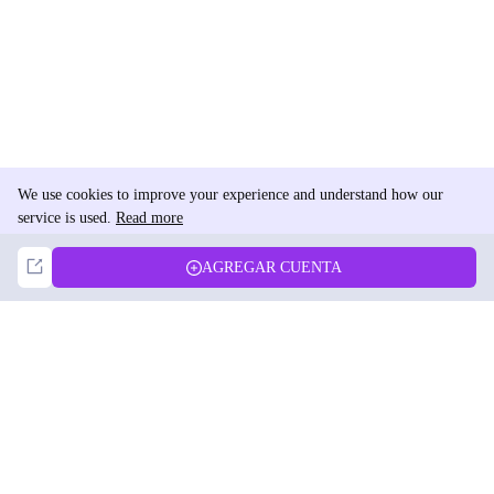
We use cookies to improve your experience and understand how our
service is used.
Read more
Not Now
Accept
AGREGAR CUENTA
DolphinRadar
Tu Rastreador Definitivo de Actividad en Instagram