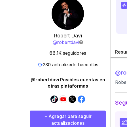
Robert Davi
@
robertdavi
Resu
66.1K
seguidores
230 actualizado hace días
@
ro
@robertdavi Posibles cuentas en
Rober
otras plataformas
Segu
+ Agregar para seguir
actualizaciones