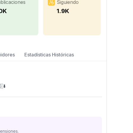
blicaciones
Siguiendo
.0K
1.9K
uidores
Estadísticas Históricas
⬇️
mensiones.