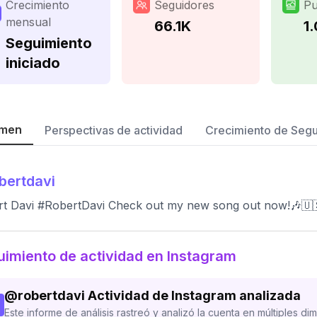
Crecimiento
Seguidores
Pu
mensual
66.1K
1
Seguimiento
iniciado
men
Perspectivas de actividad
Crecimiento de Seg
bertdavi
t Davi #RobertDavi Check out my new song out now!🎶🇺
imiento de actividad en Instagram
@
robertdavi
Actividad de Instagram analizada
Este informe de análisis rastreó y analizó la cuenta en múltiples di