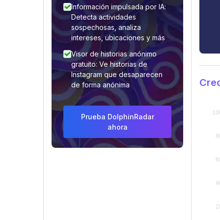
Información impulsada por IA:
Detecta actividades
sospechosas, analiza
intereses, ubicaciones y más
Visor de historias anónimo
gratuito: Ve historias de
Instagram que desaparecen
Crec
de forma anónima
Prueba DolphinRadar
ahora