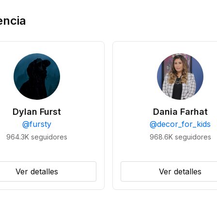
encia
Dylan Furst
Dania Farhat
@
fursty
@
decor_for_kids
964.3K
seguidores
968.6K
seguidores
Ver detalles
Ver detalles