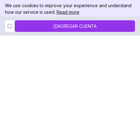
We use cookies to improve your experience and understand
how our service is used.
Read more
Not Now
Accept
AGREGAR CUENTA
DolphinRadar
Tu Rastreador Definitivo de Actividad en
Instagram
Síguenos
PRODUCTO
RECURSOS
Muestra de Análisis
Registro de Cambios