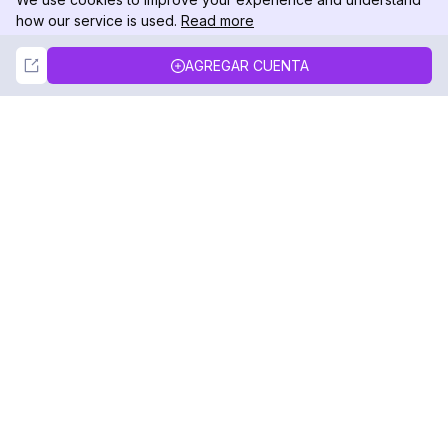
how our service is used.
Read more
Not Now
Accept
AGREGAR CUENTA
DolphinRadar
Tu Rastreador Definitivo de Actividad en
Instagram
Síguenos
PRODUCTO
RECURSOS
Muestra de Análisis
Registro de Cambios