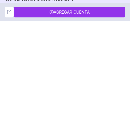
Not Now
Accept
AGREGAR CUENTA
DolphinRadar
Tu Rastreador Definitivo de Actividad en
Instagram
Síguenos
PRODUCTO
RECURSOS
Muestra de Análisis
Registro de Cambios
Precios
Blog