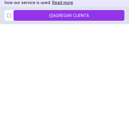
how our service is used.
Read more
Not Now
Accept
AGREGAR CUENTA
DolphinRadar
Tu Rastreador Definitivo de Actividad en
Instagram
Síguenos
PRODUCTO
RECURSOS
Muestra de Análisis
Registro de Cambios
Precios
Blog