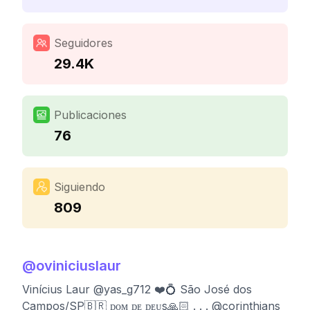
Seguidores
29.4K
Publicaciones
76
Siguiendo
809
@
oviniciuslaur
Vinícius Laur @yas_g712 ❤️💍 São José dos
Campos/SP🇧🇷 ᴅᴏᴍ ᴅᴇ ᴅᴇᴜs🙏🏻 . . . @corinthians