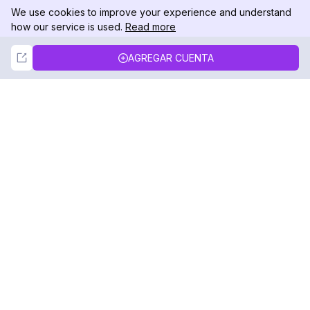
We use cookies to improve your experience and understand
how our service is used.
Read more
Not Now
Accept
AGREGAR CUENTA
DolphinRadar
Tu Rastreador Definitivo de Actividad en
Instagram
Síguenos
PRODUCTO
RECURSOS
Muestra de Análisis
Registro de Cambios