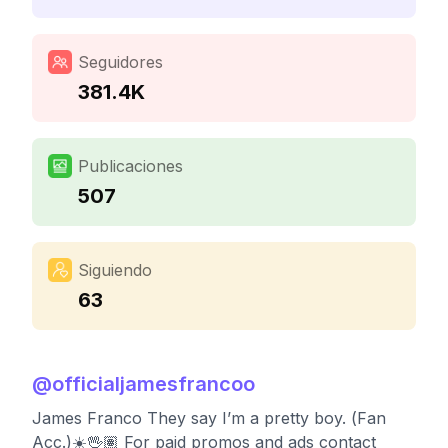
Seguidores
381.4K
Publicaciones
507
Siguiendo
63
@
officialjamesfrancoo
James Franco They say I’m a pretty boy. (Fan
Acc.)☀️🖖🏽 For paid promos and ads contact