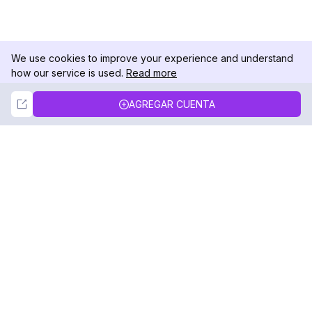
We use cookies to improve your experience and understand
how our service is used.
Read more
Not Now
Accept
AGREGAR CUENTA
DolphinRadar
Tu Rastreador Definitivo de Actividad en
Instagram
Síguenos