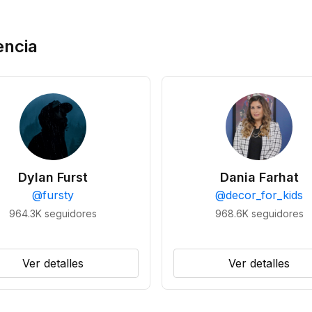
encia
Dylan Furst
Dania Farhat
@
fursty
@
decor_for_kids
964.3K
seguidores
968.6K
seguidores
Ver detalles
Ver detalles