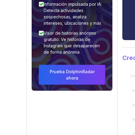
Información impulsada por IA:
Detecta actividades
sospechosas, analiza
intereses, ubicaciones y más
Visor de historias anónimo
gratuito: Ve historias de
Instagram que desaparecen
de forma anónima
Crec
Prueba DolphinRadar
ahora