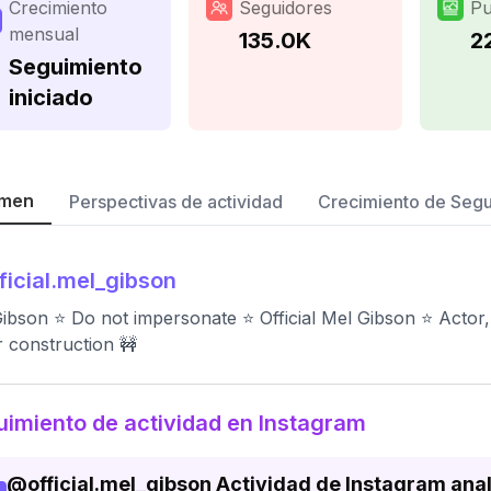
Crecimiento
Seguidores
Pu
mensual
135.0K
2
Seguimiento
iniciado
men
Perspectivas de actividad
Crecimiento de Seg
ficial.mel_gibson
ibson ⭐ Do not impersonate ⭐ Official Mel Gibson ⭐ Actor,
 construction 🚧
imiento de actividad en Instagram
@
official.mel_gibson
Actividad de Instagram ana