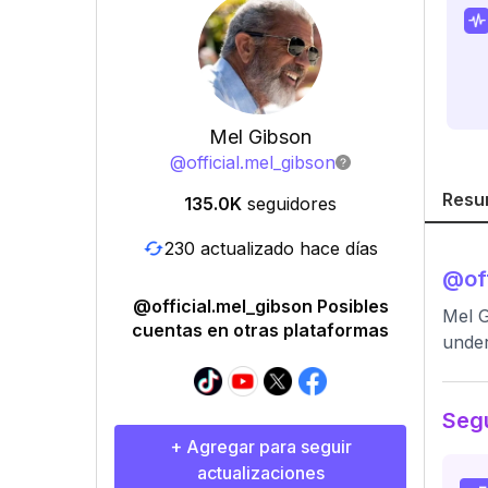
Mel Gibson
@
official.mel_gibson
Resu
135.0K
seguidores
230 actualizado hace días
@
of
@official.mel_gibson Posibles
Mel G
cuentas en otras plataformas
under
Segu
+ Agregar para seguir
actualizaciones