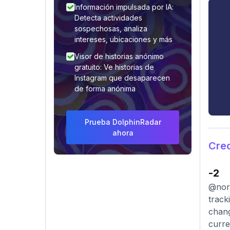
Información impulsada por IA:
Detecta actividades
sospechosas, analiza
intereses, ubicaciones y más
Visor de historias anónimo
gratuito: Ve historias de
Instagram que desaparecen
de forma anónima
Prueba DolphinRadar
ahora
Cre
-2
@norm
track
chang
curre