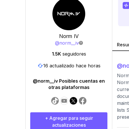
Norm IV
@
norm__iv
Resu
1.5K
seguidores
@
no
16 actualizado hace horas
Norm 
@norm__iv Posibles cuentas en
Norm 
otras plataformas
curre
docum
maint
lists
prese
+ Agregar para seguir
actualizaciones