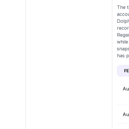
The t
accou
Dolph
recor
Regar
while
snaps
has p
F
Au
Au