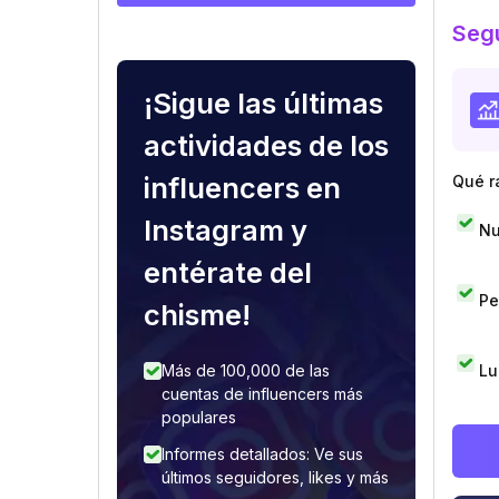
Segu
¡Sigue las últimas
actividades de los
influencers en
Qué r
Instagram y
Nu
entérate del
Pe
chisme!
Lu
Más de 100,000 de las
cuentas de influencers más
populares
Informes detallados: Ve sus
últimos seguidores, likes y más