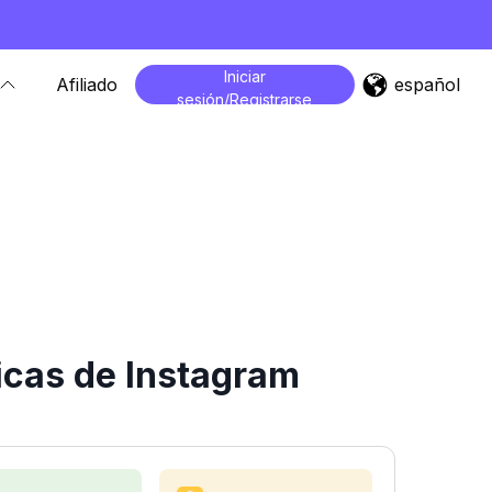
Iniciar
español
Afiliado
sesión/Registrarse
icas de Instagram