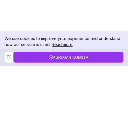
We use cookies to improve your experience and understand
how our service is used.
Read more
Not Now
Accept
AGREGAR CUENTA
DolphinRadar
Tu Rastreador Definitivo de Actividad en
Instagram