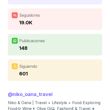
Seguidores
19.0K
Publicaciones
148
Siguiendo
601
@
niko_oana_travel
Niko & Oana | Travel + Lifestyle + Food Exploring
Food🥘 Wine🍷 Olive Oil🫒 Fashion💃 & Travel ✈️