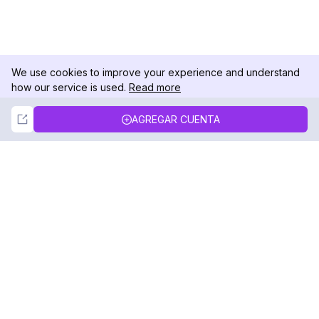
We use cookies to improve your experience and understand
how our service is used.
Read more
Not Now
Accept
AGREGAR CUENTA
DolphinRadar
Tu Rastreador Definitivo de Actividad en
Instagram
Síguenos