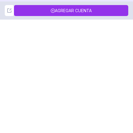
Not Now
Accept
AGREGAR CUENTA
DolphinRadar
Tu Rastreador Definitivo de Actividad en
Instagram
Síguenos
PRODUCTO
RECURSOS
Muestra de Análisis
Registro de Cambios
Precios
Blog
Contáctanos
Sobre nosotros