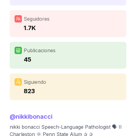
Seguidores
1.7K
Publicaciones
45
Siguiendo
823
@
nikkibonacci
nikki bonacci Speech-Language Pathologist 🗣️ II
Charleston 🌞 Penn State Alum ✰ ✰