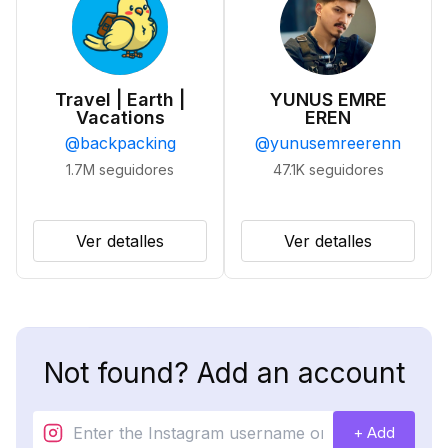
Travel | Earth |
YUNUS EMRE
Vacations
EREN
@
backpacking
@
yunusemreerenn
1.7M
seguidores
47.1K
seguidores
Ver detalles
Ver detalles
Not found? Add an account
+ Add