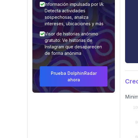
Información impulsada por IA:
Detecta actividades
sospechosas, analiza
intereses, ubicaciones y más
Visor de historias anónimo
gratuito: Ve historias de
Instagram que desaparecen
de forma anónima
Prueba DolphinRadar
ahora
Crec
Minim