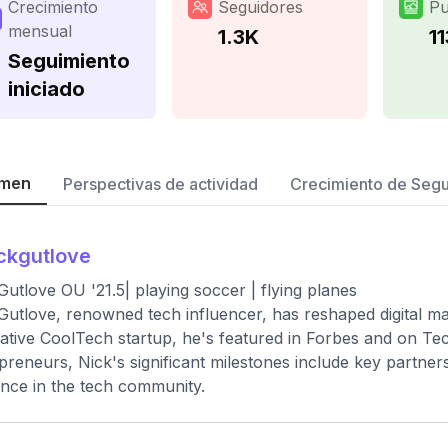
Crecimiento
Seguidores
Pu
mensual
1.3K
11
Seguimiento
iniciado
men
Perspectivas de actividad
Crecimiento de Seg
ckgutlove
Gutlove OU '21.5| playing soccer | flying planes
Gutlove, renowned tech influencer, has reshaped digital mar
ative CoolTech startup, he's featured in Forbes and on Tec
preneurs, Nick's significant milestones include key partners
ence in the tech community.