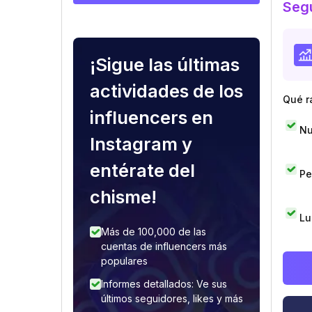
Segu
¡Sigue las últimas
actividades de los
Qué r
influencers en
Nu
Instagram y
entérate del
Pe
chisme!
Lu
Más de 100,000 de las
cuentas de influencers más
populares
Informes detallados: Ve sus
últimos seguidores, likes y más