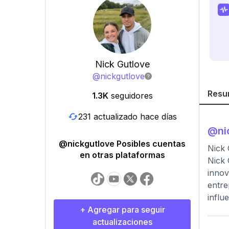
Nick Gutlove
@
nickgutlove
Resu
1.3K
seguidores
231 actualizado hace días
@
ni
@nickgutlove Posibles cuentas
Nick 
en otras plataformas
Nick 
innov
entre
influ
+ Agregar para seguir
actualizaciones