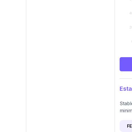
Esta
Stabl
minim
F