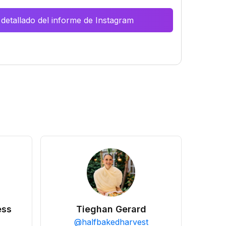
 detallado del informe de Instagram
ess
Tieghan Gerard
@
halfbakedharvest