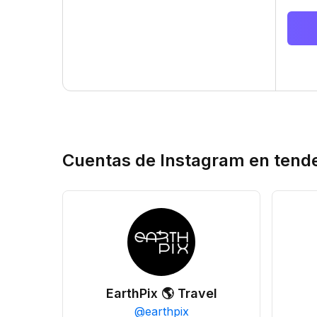
Cuentas de Instagram en tend
EarthPix 🌎 Travel
@
earthpix