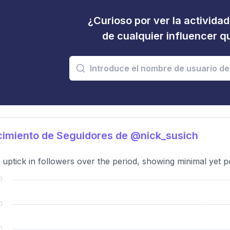
¿Curioso por ver la activida
de cualquier influencer 
imiento de Seguidores de @nick_susich
t uptick in followers over the period, showing minimal yet p