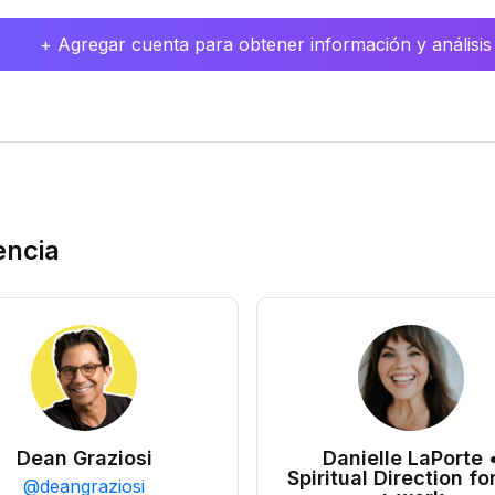
+ Agregar cuenta para obtener información y análisis
encia
Dean Graziosi
Danielle LaPorte 
Spiritual Direction for
@
deangraziosi