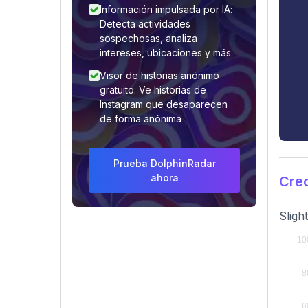
Información impulsada por IA:
Detecta actividades
sospechosas, analiza
intereses, ubicaciones y más
Visor de historias anónimo
gratuito: Ve historias de
Instagram que desaparecen
de forma anónima
Prueba DolphinRadar
ahora
Crec
Sligh