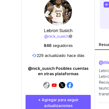
Lebron Susich
@
nick_susich
Resu
846
seguidores
229 actualizado hace días
@
ni
@nick_susich Posibles cuentas
Lebr
en otras plataformas
Lebro
Recog
launc
trans
+ Agregar para seguir
actualizaciones