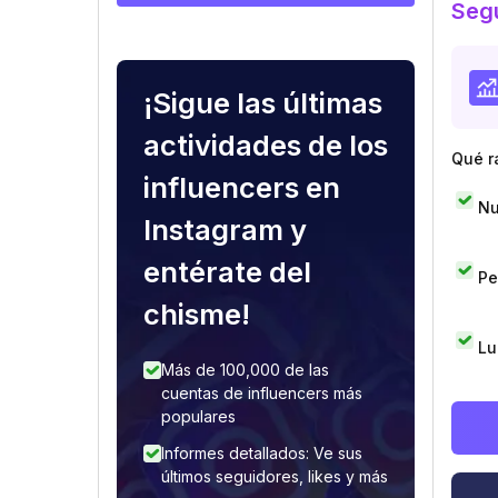
Segu
¡Sigue las últimas
actividades de los
Qué r
influencers en
Nu
Instagram y
entérate del
Pe
chisme!
Lu
Más de 100,000 de las
cuentas de influencers más
populares
Informes detallados: Ve sus
últimos seguidores, likes y más