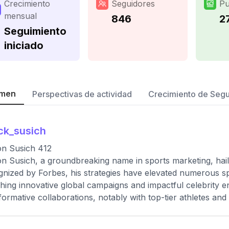
Crecimiento
Seguidores
Pu
mensual
846
2
Seguimiento
iniciado
men
Perspectivas de actividad
Crecimiento de Seg
ck_susich
on Susich 412
n Susich, a groundbreaking name in sports marketing, hails 
nized by Forbes, his strategies have elevated numerous s
hing innovative global campaigns and impactful celebrity e
formative collaborations, notably with top-tier athletes and