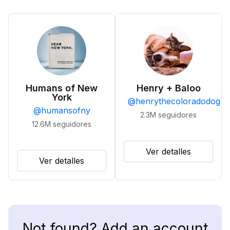
Humans of New
Henry + Baloo
York
@
henrythecoloradodog
@
humansofny
2.3M
seguidores
12.6M
seguidores
Ver detalles
Ver detalles
Not found? Add an account