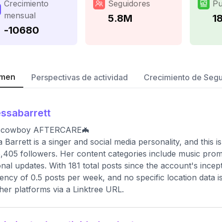
Crecimiento
Seguidores
Pu
mensual
5.8M
1
-10680
men
Perspectivas de actividad
Crecimiento de Seg
ssabarrett
 cowboy AFTERCARE🦇
 Barrett is a singer and social media personality, and this is
,405 followers. Her content categories include music promo
nal updates. With 181 total posts since the account's ince
ency of 0.5 posts per week, and no specific location data is a
her platforms via a Linktree URL.