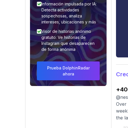
Información impulsada por IA:
Detecta actividades
sospechosas, analiza
intereses, ubicaciones y más
Visor de historias anónimo
gratuito: Ve historias de
Instagram que desaparecen
de forma anónima
Prueba DolphinRadar
Crec
ahora
+40
@ness
Over 
weekl
the l