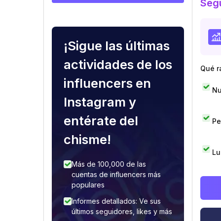
Segu
¡Sigue las últimas
actividades de los
Qué r
influencers en
Nu
Instagram y
entérate del
Pe
chisme!
Lu
Más de 100,000 de las
cuentas de influencers más
populares
Informes detallados: Ve sus
últimos seguidores, likes y más