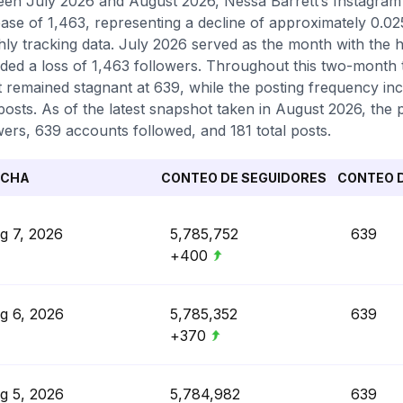
en July 2026 and August 2026, Nessa Barrett’s Instagram p
ase of 1,463, representing a decline of approximately 0.0
ly tracking data. July 2026 served as the month with the 
ded a loss of 1,463 followers. Throughout this two-month t
 remained stagnant at 639, while the posting frequency inc
 posts. As of the latest snapshot taken in August 2026, the p
wers, 639 accounts followed, and 181 total posts.
ECHA
CONTEO DE SEGUIDORES
CONTEO D
g 7, 2026
5,785,752
639
+400
g 6, 2026
5,785,352
639
+370
g 5, 2026
5,784,982
639