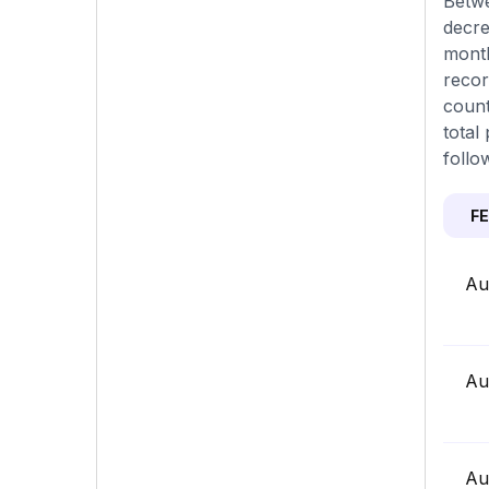
Betwe
decre
month
recor
count
total
follo
F
Au
Au
Au