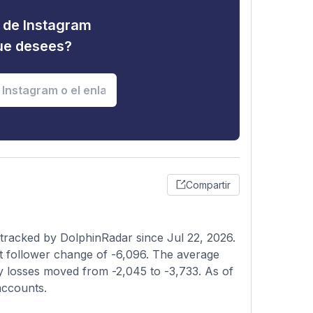
d de Instagram
que desees?
Compartir
tracked by DolphinRadar since Jul 22, 2026.
t follower change of -6,096. The average
ly losses moved from -2,045 to -3,733. As of
 accounts.