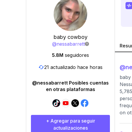
baby cowboy
@
nessabarrett
Resu
5.8M
seguidores
@
ne
21 actualizado hace horas
baby
@nessabarrett Posibles cuentas
Nessa
en otras plataformas
5,785
perso
frequ
on ot
+ Agregar para seguir
actualizaciones