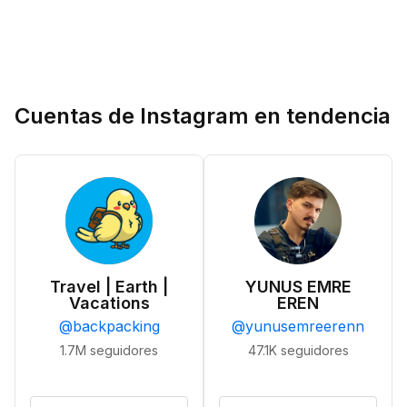
Cuentas de Instagram en tendencia
Travel | Earth |
YUNUS EMRE
Vacations
EREN
@
backpacking
@
yunusemreerenn
1.7M
seguidores
47.1K
seguidores