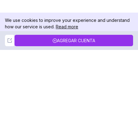
We use cookies to improve your experience and understand
how our service is used.
Read more
Not Now
Accept
AGREGAR CUENTA
DolphinRadar
Tu Rastreador Definitivo de Actividad en
Instagram
Síguenos