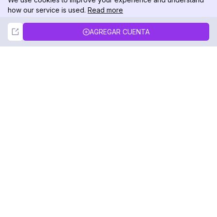
how our service is used.
Read more
Not Now
Accept
AGREGAR CUENTA
DolphinRadar
Tu Rastreador Definitivo de Actividad en
Instagram
Síguenos
PRODUCTO
RECURSOS
Muestra de Análisis
Registro de Cambios