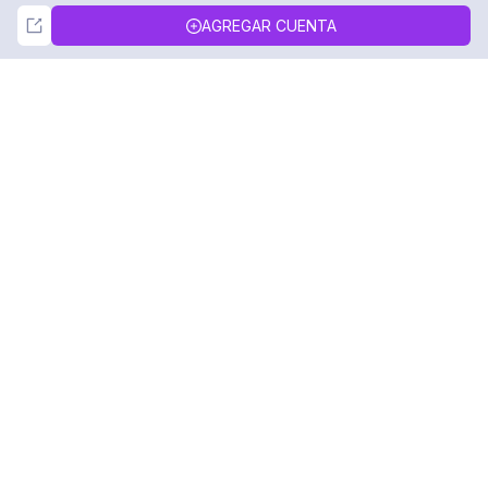
Not Now
Accept
AGREGAR CUENTA
DolphinRadar
Tu Rastreador Definitivo de Actividad en
Instagram
Síguenos
PRODUCTO
RECURSOS
Muestra de Análisis
Registro de Cambios
Precios
Blog
Contáctanos
Sobre nosotros