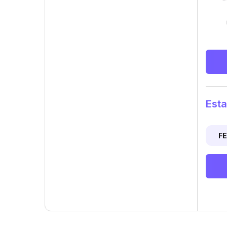
Est
F