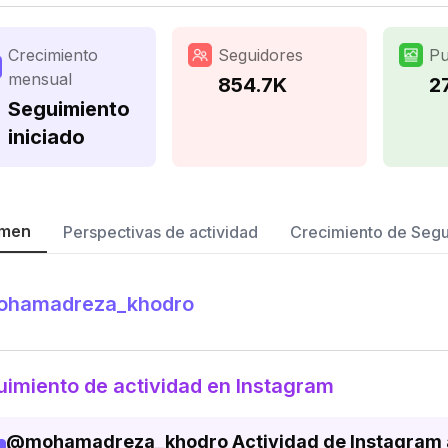
Crecimiento
Seguidores
Pu
mensual
854.7K
2
Seguimiento
iniciado
men
Perspectivas de actividad
Crecimiento de Seg
ohamadreza_khodro
imiento de actividad en Instagram
@
mohamadreza_khodro
Actividad de Instagram