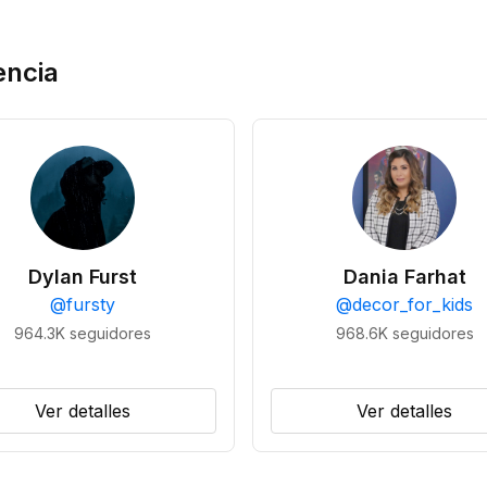
encia
Dylan Furst
Dania Farhat
@
fursty
@
decor_for_kids
964.3K
seguidores
968.6K
seguidores
Ver detalles
Ver detalles