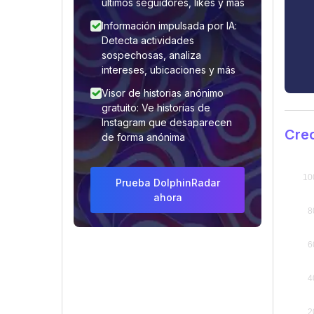
últimos seguidores, likes y más
Información impulsada por IA:
Detecta actividades
sospechosas, analiza
intereses, ubicaciones y más
Visor de historias anónimo
gratuito: Ve historias de
Instagram que desaparecen
Cre
de forma anónima
Prueba DolphinRadar
ahora