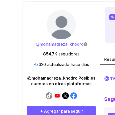
@
mohamadreza_khodro
854.7K
seguidores
Resu
320 actualizado hace días
@
m
@mohamadreza_khodro Posibles
cuentas en otras plataformas
Segu
+ Agregar para seguir