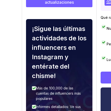
actualizaciones
Qué r
¡Sigue las últimas
Nu
actividades de los
Pe
influencers en
Instagram y
Lu
entérate del
chisme!
Más de 100,000 de las
cuentas de influencers más
populares
Informes detallados: Ve sus