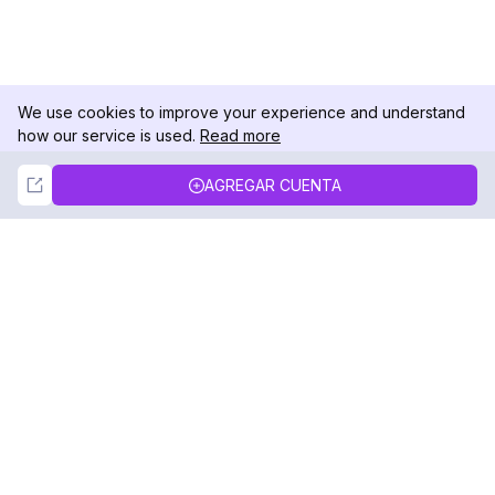
We use cookies to improve your experience and understand
how our service is used.
Read more
Not Now
Accept
AGREGAR CUENTA
DolphinRadar
Tu Rastreador Definitivo de Actividad en
Instagram
Síguenos