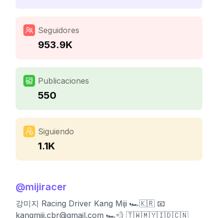
Seguidores
953.9K
Publicaciones
550
Siguiendo
1.1K
@
mijiracer
강미지 Racing Driver Kang Miji 🏎🇰🇷 📧
kangmiji.cbr@gmail.com
🏎💨 🇹🇼🇲🇾🇮🇩🇨🇳