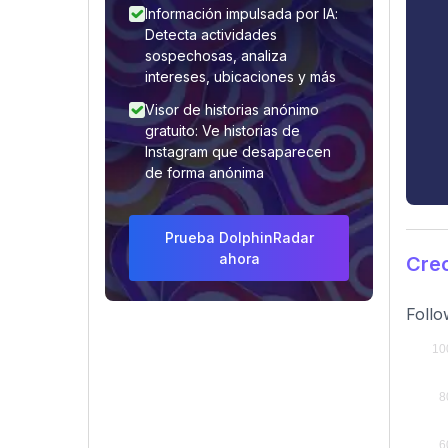
Información impulsada por IA:
Detecta actividades
sospechosas, analiza
intereses, ubicaciones y más
Visor de historias anónimo
gratuito: Ve historias de
Instagram que desaparecen
de forma anónima
Prueba DolphinRadar
ahora
Cre
Follo