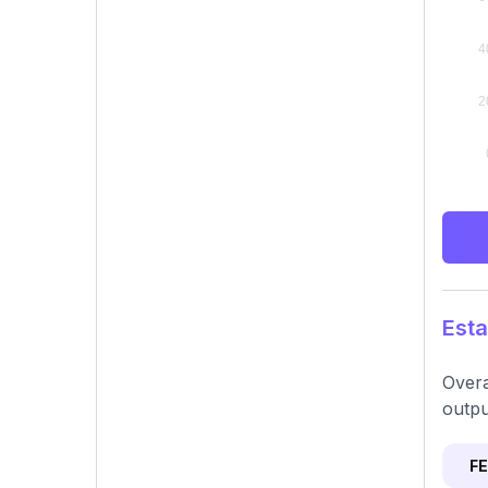
Esta
Overa
outpu
F