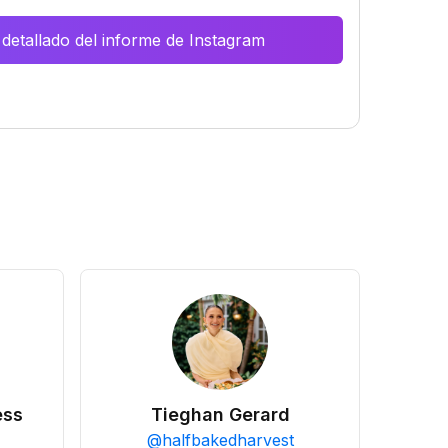
 detallado del informe de Instagram
ess
Tieghan Gerard
@
halfbakedharvest