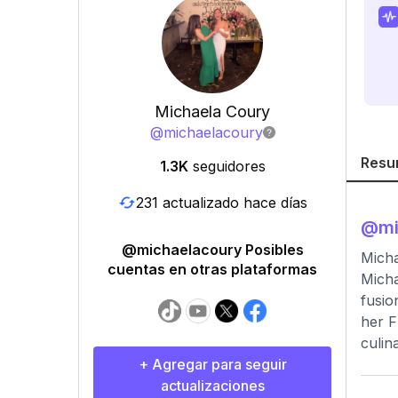
Michaela Coury
@
michaelacoury
Resu
1.3K
seguidores
231 actualizado hace días
@
m
@michaelacoury Posibles
Micha
cuentas en otras plataformas
Micha
fusio
her F
culin
+ Agregar para seguir
actualizaciones