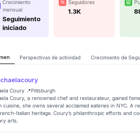
Crecimiento
Seguidores
Pu
mensual
1.3K
8
Seguimiento
iniciado
men
Perspectivas de actividad
Crecimiento de Seg
ichaelacoury
ela Coury 📍Pittsburgh
ela Coury, a renowned chef and restaurateur, gained fam
n cuisine, she owns several acclaimed eateries in NYC. A r
rench-Italian heritage. Coury’s philanthropic efforts and co
ary arts.