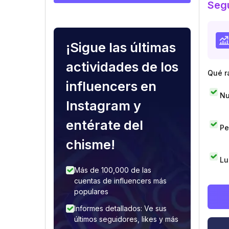
Segu
¡Sigue las últimas
actividades de los
Qué r
influencers en
Nu
Instagram y
entérate del
Pe
chisme!
Lu
Más de 100,000 de las
cuentas de influencers más
populares
Informes detallados: Ve sus
últimos seguidores, likes y más