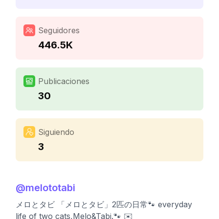
Seguidores
446.5K
Publicaciones
30
Siguiendo
3
@
melototabi
メロとタビ 「メロとタビ」2匹の日常🐾 everyday
life of two cats,Melo&Tabi.🐾 ✉️