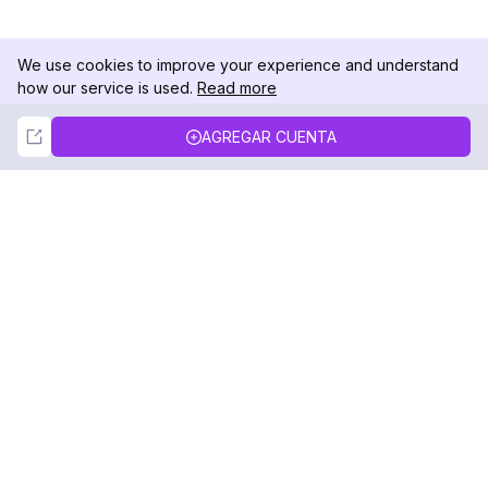
We use cookies to improve your experience and understand
how our service is used.
Read more
Not Now
Accept
AGREGAR CUENTA
DolphinRadar
Tu Rastreador Definitivo de Actividad en
Instagram
Síguenos