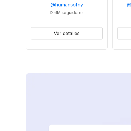
@
humansofny
12.6M
seguidores
Ver detalles