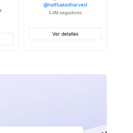
@
halfbakedharvest
s
5.4M
seguidores
Ver detalles