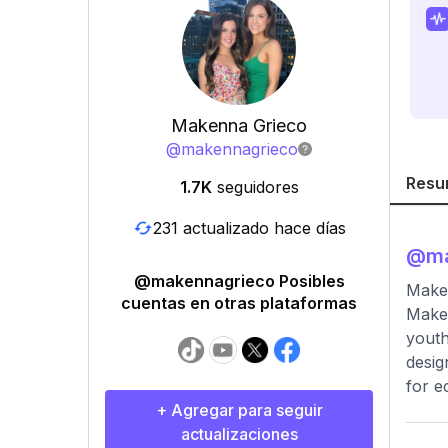
Makenna Grieco
@
makennagrieco
Resu
1.7K
seguidores
231 actualizado hace días
@
m
@makennagrieco Posibles
Make
cuentas en otras plataformas
Maken
youth
desig
for e
+ Agregar para seguir
actualizaciones