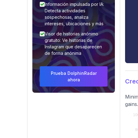
Información impulsada por IA:
Detecta actividades
sospechosas, analiza
intereses, ubicaciones y más
Visor de historias anónimo
gratuito: Ve historias de
Instagram que desaparecen
de forma anónima
Prueba DolphinRadar
ahora
Cre
Minim
gains