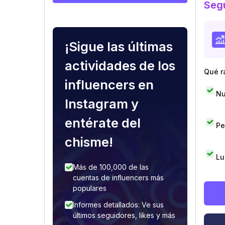
Segu
¡Sigue las últimas
actividades de los
Qué r
influencers en
Nu
Instagram y
entérate del
Pe
chisme!
Lu
Más de 100,000 de las
cuentas de influencers más
populares
Informes detallados: Ve sus
últimos seguidores, likes y más