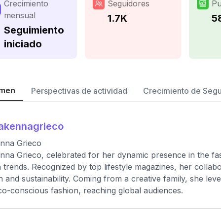
Crecimiento
Seguidores
Pu
mensual
1.7K
5
Seguimiento
iniciado
men
Perspectivas de actividad
Crecimiento de Seg
akennagrieco
nna Grieco
na Grieco, celebrated for her dynamic presence in the fash
 trends. Recognized by top lifestyle magazines, her collab
n and sustainability. Coming from a creative family, she l
co-conscious fashion, reaching global audiences.