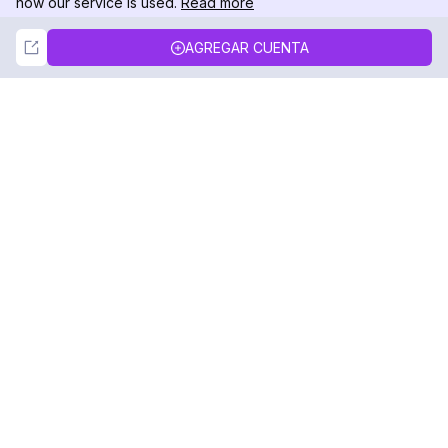
how our service is used.
Read more
Not Now
Accept
AGREGAR CUENTA
DolphinRadar
Tu Rastreador Definitivo de Actividad en
Instagram
Síguenos
PRODUCTO
RECURSOS
Muestra de Análisis
Registro de Cambios
Precios
Blog